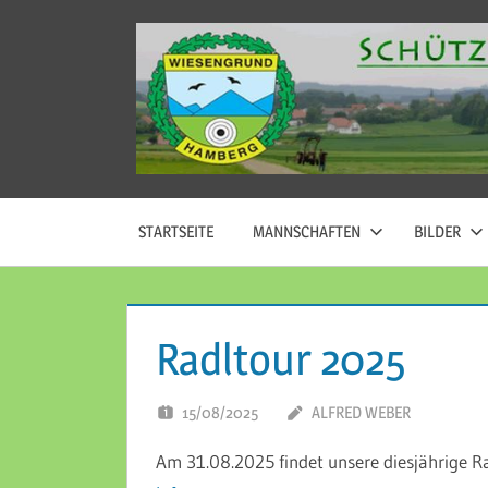
Zum
Inhalt
springen
Wiesengrund
Hamberg
STARTSEITE
MANNSCHAFTEN
BILDER
Radltour 2025
15/08/2025
ALFRED WEBER
KOM
Am 31.08.2025 findet unsere diesjährige Ra