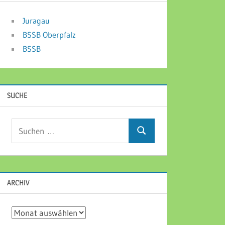
Juragau
BSSB Oberpfalz
BSSB
SUCHE
Suchen
Suchen
nach:
ARCHIV
Archiv